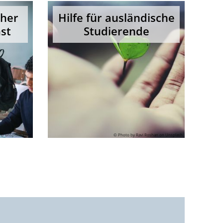
cher
Hilfe für ausländische
st
Studierende
© unsplash.com
© Photo by Ravi Roshan on Unsplash