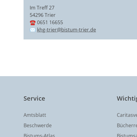
Im Treff 27
54296 Trier
☎️ 0651 16655
✉️
khg-trier@bistum-trier.de
Service
Wichti
Amtsblatt
Caritasv
Beschwerde
Bücherre
Bistums-Atlas
Bistumsa