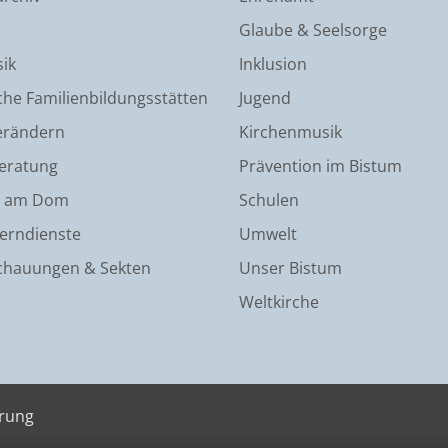
Glaube & Seelsorge
ik
Inklusion
che Familienbildungsstätten
Jugend
erändern
Kirchenmusik
eratung
Prävention im Bistum
 am Dom
Schulen
Lerndienste
Umwelt
chauungen & Sekten
Unser Bistum
Weltkirche
ärung