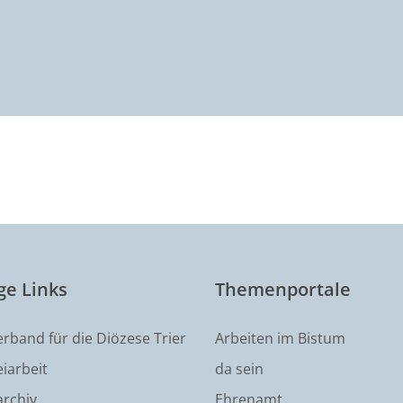
ge Links
Themenportale
erband für die Diözese Trier
Arbeiten im Bistum
iarbeit
da sein
rchiv
Ehrenamt